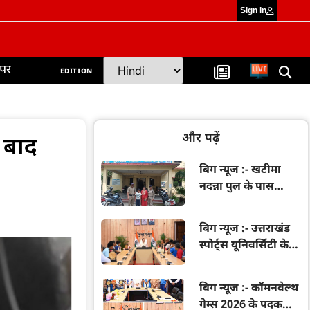
Sign in
ेपर
EDITION
और पढ़ें
े बाद
बिग न्यूज :- खटीमा
नदन्ना पुल के पास
अकेला घूमता मिला
बच्चा, चकरपुर पुलिस ने
बिग न्यूज :- उत्तराखंड
मां से मिलाया
स्पोर्ट्स यूनिवर्सिटी के
निर्माण कार्यों की
मुख्यमंत्री धामी ने की
बिग न्यूज :- कॉमनवेल्थ
समीक्षा, गुणवत्ता और
गेम्स 2026 के पदक