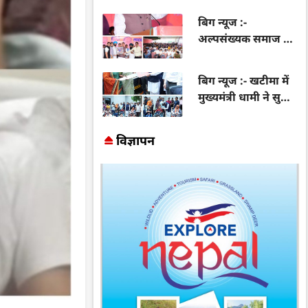
त्वरित एक्शन,
बिग न्यूज :-
अधिकारियों को
अल्पसंख्यक समाज के
आवागमन बहाल करने
उत्थान के लिए सरकार
के निर्देश
प्रतिबद्ध, योजनाओं का
बिग न्यूज :- खटीमा में
लाभ हर पात्र व्यक्ति
मुख्यमंत्री धामी ने सुनीं
तक पहुंचेगा: मुख्यमंत्री
जनसमस्याएं,
धामी
अधिकारियों को त्वरित
विज्ञापन
समाधान के दिए निर्देश;
दिव्यांगों व महिला
समूहों को वितरित किए
सहायक उपकरण और
वाहन