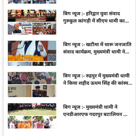
दिव्यांगों व महिला समूहों को वितरित
किए सहायक उपकरण और वाहन
बिग न्यूज :- हरिद्वार युवा संवाद
गुरुकुल कांगड़ी में सीएम धामी का
युवा संवाद, बोले– युवा शक्ति ही
विकसित भारत की सबसे बड़ी ताकत
बिग न्यूज :- खटीमा में थारू जनजाति
संवाद कार्यक्रम, मुख्यमंत्री धामी ने
सुनी समाज की समस्याएं, विकास
और सशक्तिकरण का दोहराया
संकल्प
बिग न्यूज :- रुद्रपुर में मुख्यमंत्री धामी
ने किया शहीद ऊधम सिंह की कांस्य
प्रतिमा का अनावरण, करोड़ों की
विकास परियोजनाओं का लोकार्पण
व शिलान्यास
बिग न्यूज :- मुख्यमंत्री धामी ने
एनडीआरएफ गदरपुर बटालियन का
किया निरीक्षण, आपदा प्रबंधन
तैयारियों का लिया जायजा