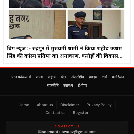
बिग न्यूज :- रुद्रपुर में मुख्यमंत्री धामी ने किया शहीद ऊधम
सिंह की कांस्य प्रतिमा का अनावरण, करोड़ों की विकास
परियोजनाओं का लोकार्पण व शिलान्यास
आज फोकस में
राज्य
राष्ट्रीय
खेल
अंतर्राष्ट्रीय
क्राइम
धर्म
मनोरंजन
राजनीति
स्वास्थ्य
ई-पेपर
Home
About us
Disclaimer
Privacy Policy
Contact us
Register
CONTACT US
seemantkiawaaz@gmail.com