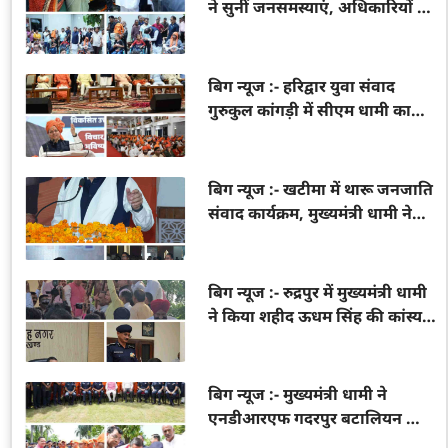
ने सुनीं जनसमस्याएं, अधिकारियों को
त्वरित समाधान के दिए निर्देश;
दिव्यांगों व महिला समूहों को वितरित
किए सहायक उपकरण और वाहन
बिग न्यूज :- हरिद्वार युवा संवाद
गुरुकुल कांगड़ी में सीएम धामी का
युवा संवाद, बोले– युवा शक्ति ही
विकसित भारत की सबसे बड़ी ताकत
बिग न्यूज :- खटीमा में थारू जनजाति
संवाद कार्यक्रम, मुख्यमंत्री धामी ने
सुनी समाज की समस्याएं, विकास
और सशक्तिकरण का दोहराया
संकल्प
बिग न्यूज :- रुद्रपुर में मुख्यमंत्री धामी
ने किया शहीद ऊधम सिंह की कांस्य
प्रतिमा का अनावरण, करोड़ों की
विकास परियोजनाओं का लोकार्पण
व शिलान्यास
बिग न्यूज :- मुख्यमंत्री धामी ने
एनडीआरएफ गदरपुर बटालियन का
किया निरीक्षण, आपदा प्रबंधन