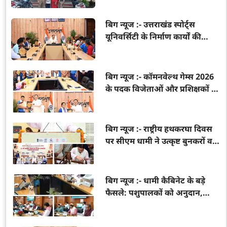
बिग न्यूज :- उत्तराखंड स्पोर्ट्स
यूनिवर्सिटी के निर्माण कार्यों की
मुख्यमंत्री धामी ने की समीक्षा,
गुणवत्ता और समयबद्धता पर दिया
जोर
बिग न्यूज :- कॉमनवेल्थ गेम्स 2026
के पदक विजेताओं और प्रशिक्षकों का
मुख्यमंत्री धामी ने किया सम्मान, बोले
— उत्तराखंड की युवा प्रतिभाएं देश
का गौरव बढ़ा रहीं
बिग न्यूज :- राष्ट्रीय हथकरघा दिवस
पर सीएम धामी ने उत्कृष्ट बुनकरों व
हस्तशिल्प कारीगरों को किया
सम्मानित, स्थानीय उत्पाद अपनाने
का किया आह्वान
बिग न्यूज :- धामी कैबिनेट के बड़े
फैसले: पशुपालकों को अनुदान,
श्रमिकों को नए अधिकार, हरिद्वार
तक गंगा एक्सप्रेसवे विस्तार को मंजूरी